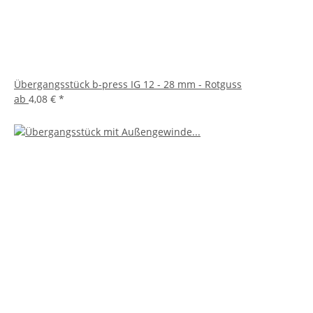
Übergangsstück b-press IG 12 - 28 mm - Rotguss
ab
4,08 €
*