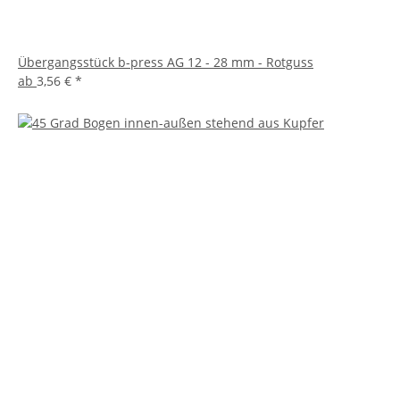
Übergangsstück b-press AG 12 - 28 mm - Rotguss
ab
3,56 €
*