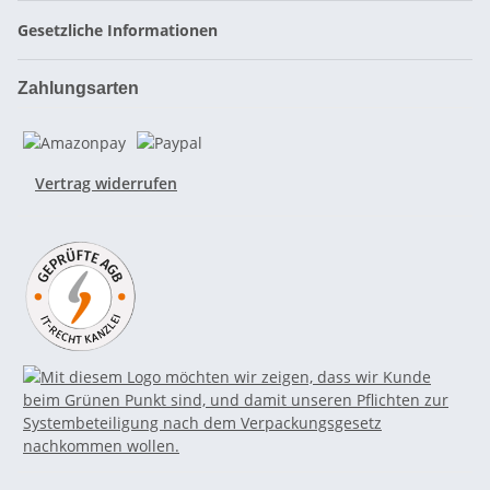
Gesetzliche Informationen
Zahlungsarten
Vertrag widerrufen