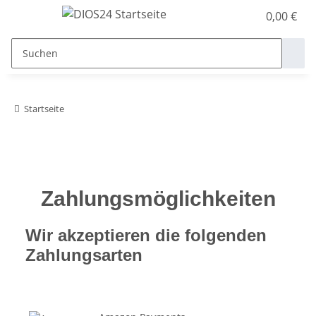
0,00 €
Startseite
Zahlungsmöglichkeiten
Wir akzeptieren die folgenden
Zahlungsarten