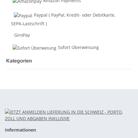
Amazon Payments
Paypal ( PayPal, Kredit- oder Debitkarte,
SEPA-Lastschrift )
GiroPay
Sofort Überweisung
Kategorien
Informationen