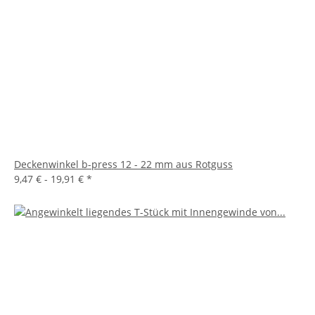
Deckenwinkel b-press 12 - 22 mm aus Rotguss
9,47 € -
19,91 €
*