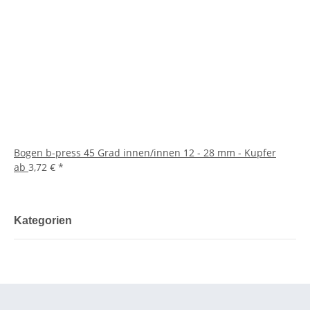
Bogen b-press 45 Grad innen/innen 12 - 28 mm - Kupfer
ab
3,72 €
*
Kategorien