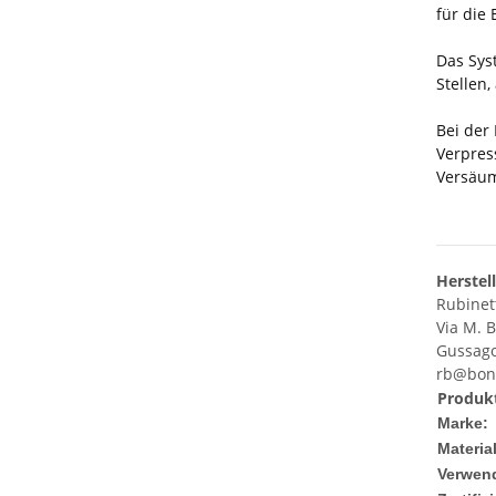
für die 
Das Sys
Stellen,
Bei der
Verpres
Versäum
Herstel
Rubinet
Via M. 
Gussago 
rb@bono
Produkt
Marke:
Material
Verwen