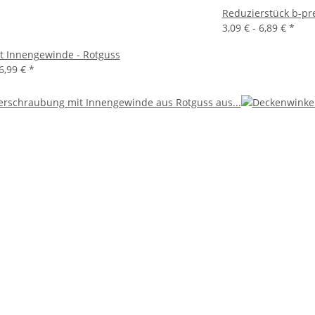
Reduzierstück b-pr
3,09 € -
6,89 €
*
it Innengewinde - Rotguss
6,99 €
*