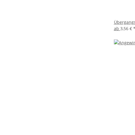
Übergangs
ab
3,56 €