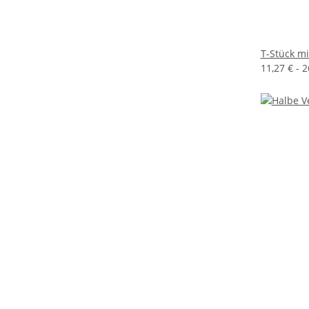
T-Stück m
11,27 € -
2