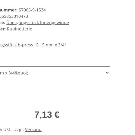
lnummer:
S7066-9-1534
065853010473
ie:
Übergangsstück Innengewinde
er:
Rubinetterie
gsstück b-press IG 15 mm x 3/4"
7,13 €
% USt. , zzgl.
Versand