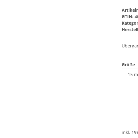
Artike
GTIN:
4
Kategor
Herstell
Übergan
Größe
inkl. 19