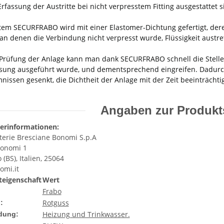
Erfassung der Austritte bei nicht verpresstem Fitting ausgestattet s
tem SECURFRABO wird mit einer Elastomer-Dichtung gefertigt, der
 an denen die Verbindung nicht verpresst wurde, Flüssigkeit austret
 Prüfung der Anlage kann man dank SECURFRABO schnell die Stelle
sung ausgeführt wurde, und dementsprechend eingreifen. Dadurch
nissen gesenkt, die Dichtheit der Anlage mit der Zeit beeinträcht
Angaben zur Produkts
lerinformationen:
terie Bresciane Bonomi S.p.A
Bonomi 1
(BS), Italien, 25064
mi.it
eigenschaft
Wert
Frabo
Rotguss
:
Heizung und Trinkwasser.
dung: