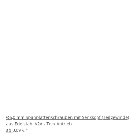
Ø6,0 mm Spanplattenschrauben mit Senkkopf (Teilgewinde)
aus Edelstahl V2A - Torx Antrieb
ab
0,09 €
*