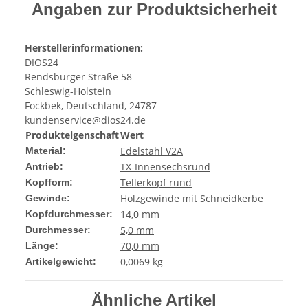
Angaben zur Produktsicherheit
Herstellerinformationen:
DIOS24
Rendsburger Straße 58
Schleswig-Holstein
Fockbek, Deutschland, 24787
kundenservice@dios24.de
Produkteigenschaft
Wert
Edelstahl V2A
Material:
TX-Innensechsrund
Antrieb:
Tellerkopf rund
Kopfform:
Holzgewinde mit Schneidkerbe
Gewinde:
14,0 mm
Kopfdurchmesser:
5,0 mm
Durchmesser:
70,0 mm
Länge:
0,0069
kg
Artikelgewicht:
Ähnliche Artikel