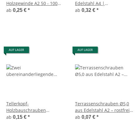
Holzgewinde A2 50 - 100
Edelstahl A4 |
mm
Sicherungsbolzen mit
ab
ab
0,25 €
*
0,32 €
*
Splintloch
AUF LAGER
AUF LAGER
Tellerkopf-
Terrassenschrauben Ø5,0
Holzbauschrauben
aus Edelstahl A2 – rostfrei
Edelstahl A2 – Ø 5,0 mm |
und für den Außenbereich
ab
ab
0,15 €
*
0,07 €
*
Für Holzbau &
Außenbereich