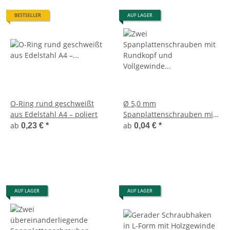
BESTSELLER
AUF LAGER
O-Ring rund geschweißt
Ø 5,0 mm
aus Edelstahl A4 – poliert
Spanplattenschrauben mit
Rundkopf (Vollgewinde) aus
ab
ab
0,23 €
*
0,04 €
*
Edelstahl V2A - Torx Antrieb
AUF LAGER
AUF LAGER