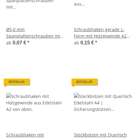
Ø5,0 mm
Schraubhaken gerade L-
Spanplattenschrauben mit
Form mit Holzgewinde A2
Senkkopf (Teilgewinde) aus
30 - 60 mm
ab
ab
0,07 €
*
0,15 €
*
Edelstahl V2A - Torx Antrieb
BESTSELLER
BESTSELLER
Schraubhaken mit
Steckbolzen mit Querloch