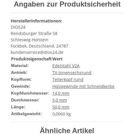
Angaben zur Produktsicherheit
Herstellerinformationen:
DIOS24
Rendsburger Straße 58
Schleswig-Holstein
Fockbek, Deutschland, 24787
kundenservice@dios24.de
Produkteigenschaft
Wert
Edelstahl V2A
Material:
TX-Innensechsrund
Antrieb:
Tellerkopf rund
Kopfform:
Holzgewinde mit Schneidkerbe
Gewinde:
14,0 mm
Kopfdurchmesser:
5,0 mm
Durchmesser:
50,0 mm
Länge:
0,0060
kg
Artikelgewicht:
Ähnliche Artikel