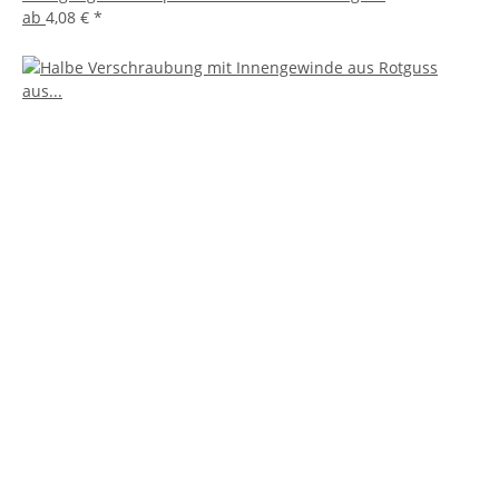
ab
4,08 €
*