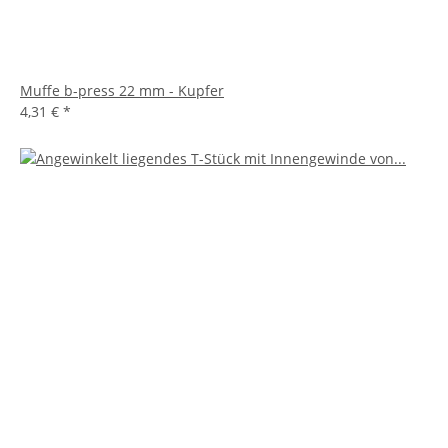
Muffe b-press 22 mm - Kupfer
4,31 €
*