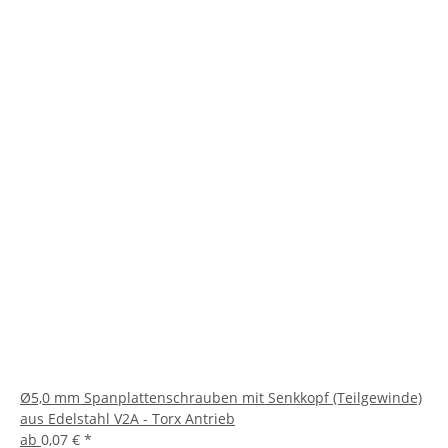
Ø5,0 mm Spanplattenschrauben mit Senkkopf (Teilgewinde)
aus Edelstahl V2A - Torx Antrieb
ab
0,07 €
*