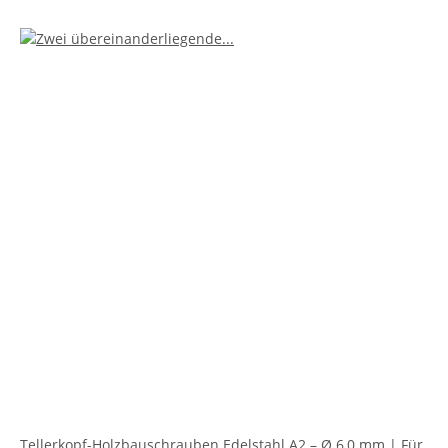
Tellerkopf-Holzbauschrauben Edelstahl A2 – Ø 6,0 mm | Für