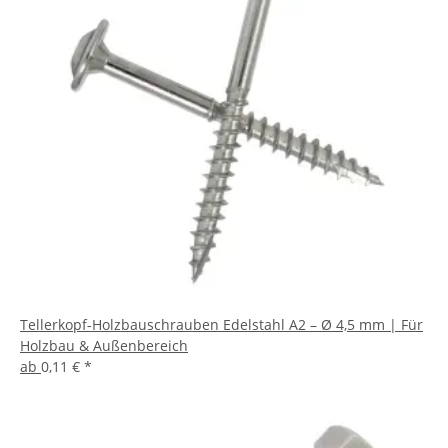
Tellerkopf-Holzbauschrauben Edelstahl A2 – Ø 4,5 mm | Für
Holzbau & Außenbereich
ab
0,11 €
*