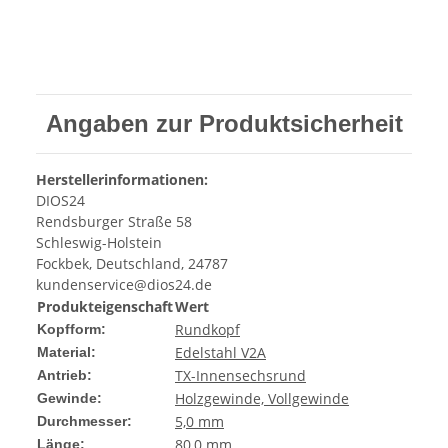
Angaben zur Produktsicherheit
Herstellerinformationen:
DIOS24
Rendsburger Straße 58
Schleswig-Holstein
Fockbek, Deutschland, 24787
kundenservice@dios24.de
Produkteigenschaft
Wert
Rundkopf
Kopfform:
Edelstahl V2A
Material:
TX-Innensechsrund
Antrieb:
Holzgewinde, Vollgewinde
Gewinde:
5,0 mm
Durchmesser:
80,0 mm
Länge: