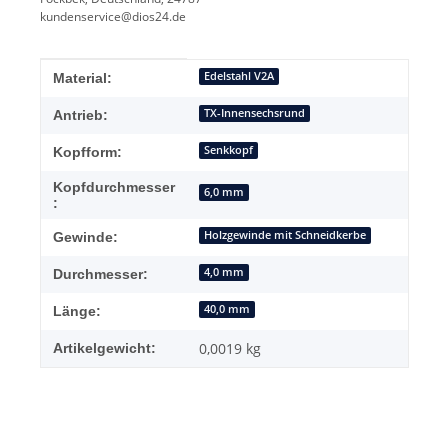
kundenservice@dios24.de
Produkteigenschaft
Wert
Edelstahl V2A
Material:
TX-Innensechsrund
Antrieb:
Senkkopf
Kopfform:
Kopfdurchmesser
6,0 mm
:
Holzgewinde mit Schneidkerbe
Gewinde:
4,0 mm
Durchmesser:
40,0 mm
Länge:
0,0019
kg
Artikelgewicht: