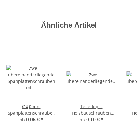
Ähnliche Artikel
Ø4,0 mm
Tellerkopf-
Spanplattenschrauben
Holzbauschrauben
Ho
mit Senkkopf
Edelstahl A2 – Ø 4,0 mm
Edels
ab
ab
0,05 €
*
0,10 €
*
(Teilgewinde) aus
| Für Holzbau &
|
Edelstahl V2A - Torx
Außenbereich