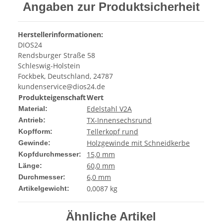
Angaben zur Produktsicherheit
Herstellerinformationen:
DIOS24
Rendsburger Straße 58
Schleswig-Holstein
Fockbek, Deutschland, 24787
kundenservice@dios24.de
Produkteigenschaft
Wert
Edelstahl V2A
Material:
TX-Innensechsrund
Antrieb:
Tellerkopf rund
Kopfform:
Holzgewinde mit Schneidkerbe
Gewinde:
15,0 mm
Kopfdurchmesser:
60,0 mm
Länge:
6,0 mm
Durchmesser:
0,0087
kg
Artikelgewicht:
Ähnliche Artikel