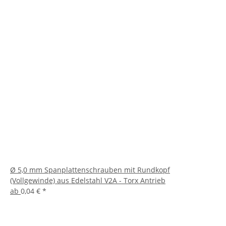
Ø 5,0 mm Spanplattenschrauben mit Rundkopf
(Vollgewinde) aus Edelstahl V2A - Torx Antrieb
ab
0,04 €
*