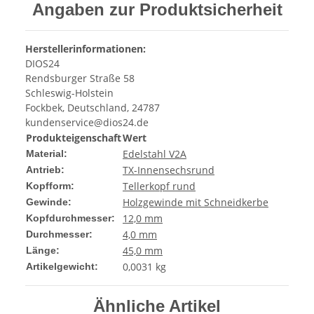
Angaben zur Produktsicherheit
Herstellerinformationen:
DIOS24
Rendsburger Straße 58
Schleswig-Holstein
Fockbek, Deutschland, 24787
kundenservice@dios24.de
Produkteigenschaft
Wert
Edelstahl V2A
Material:
TX-Innensechsrund
Antrieb:
Tellerkopf rund
Kopfform:
Holzgewinde mit Schneidkerbe
Gewinde:
12,0 mm
Kopfdurchmesser:
4,0 mm
Durchmesser:
45,0 mm
Länge:
0,0031
kg
Artikelgewicht:
Ähnliche Artikel