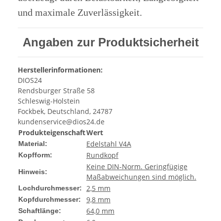
und maximale Zuverlässigkeit.
Angaben zur Produktsicherheit
Herstellerinformationen:
DIOS24
Rendsburger Straße 58
Schleswig-Holstein
Fockbek, Deutschland, 24787
kundenservice@dios24.de
Produkteigenschaft
Wert
Edelstahl V4A
Material:
Rundkopf
Kopfform:
Keine DIN-Norm. Geringfügige
Hinweis:
Maßabweichungen sind möglich.
2,5 mm
Lochdurchmesser:
9,8 mm
Kopfdurchmesser:
64,0 mm
Schaftlänge: