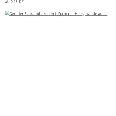
ab
0,25 €
*