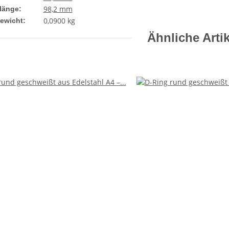
98,2 mm
länge:
0,0900
kg
gewicht:
Ähnliche Artik