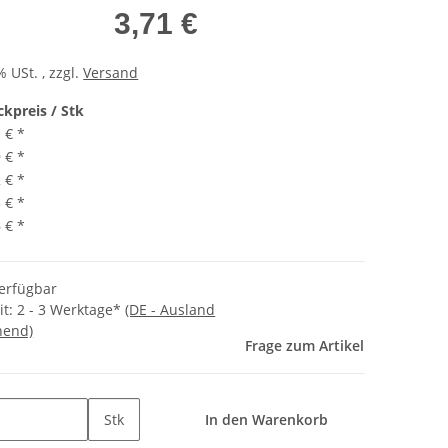
3,71 €
% USt. , zzgl.
Versand
ckpreis / Stk
1 €
*
9 €
*
2 €
*
5 €
*
6 €
*
verfügbar
it:
2 - 3 Werktage*
(DE - Ausland
hend)
Frage zum Artikel
Stk
In den Warenkorb