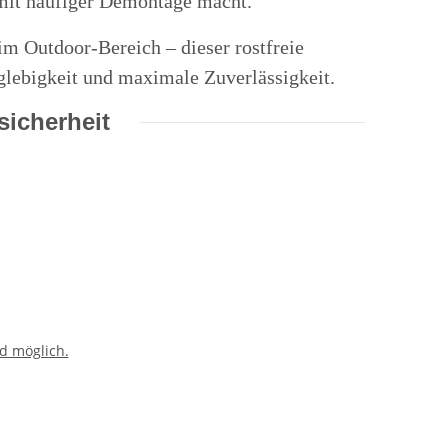
 mit häufiger Demontage macht.
m Outdoor-Bereich – dieser rostfreie
glebigkeit und maximale Zuverlässigkeit.
icherheit
d möglich.