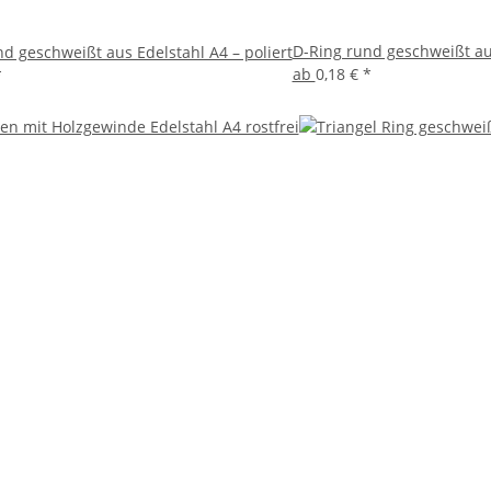
D-Ring rund geschweißt aus
d geschweißt aus Edelstahl A4 – poliert
ab
0,18 €
*
*