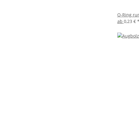
O-Ring run
ab
0,23 €