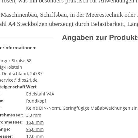
 lösen, was ihn besonders praktisch für Anwendungen
Maschinenbau, Schiffsbau, in der Meerestechnik oder i
ahl A4 Steckbolzen überzeugt durch Belastbarkeit, Lan
Angaben zur Produkts
lerinformationen:
rger Straße 58
ig-Holstein
, Deutschland, 24787
ervice@dios24.de
eigenschaft
Wert
Edelstahl V4A
:
Rundkopf
rm:
Keine DIN-Norm. Geringfügige Maßabweichungen sin
:
3,0 mm
rchmesser:
15,8 mm
rchmesser:
95,0 mm
änge:
12,0 mm
esser: