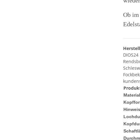
wieder
Ob im 
Edelst
Herstel
DIOS24
Rendsbu
Schlesw
Fockbek
kundens
Produkt
Material
Kopffo
Hinweis
Lochdu
Kopfdu
Schaftl
Durchm