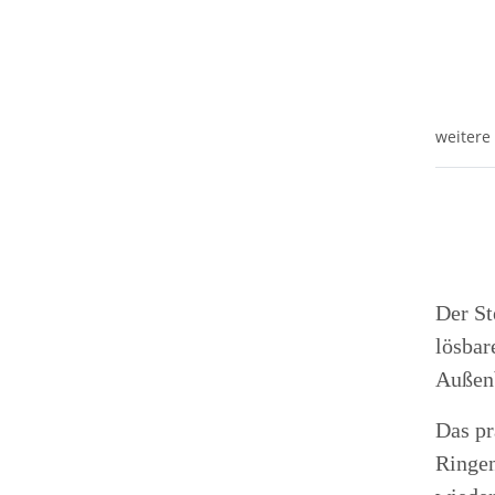
weitere
Der
St
lösbar
Außenb
Das pr
Ringen