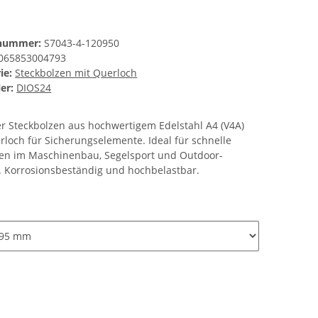
lnummer:
S7043-4-120950
065853004793
ie:
Steckbolzen mit Querloch
er:
DIOS24
r Steckbolzen aus hochwertigem Edelstahl A4 (V4A)
rloch für Sicherungselemente. Ideal für schnelle
n im Maschinenbau, Segelsport und Outdoor-
. Korrosionsbeständig und hochbelastbar.