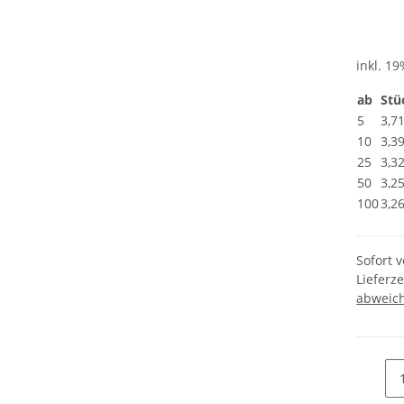
inkl. 19
ab
Stü
5
3,7
10
3,3
25
3,3
50
3,2
100
3,2
Sofort 
Lieferze
abweic