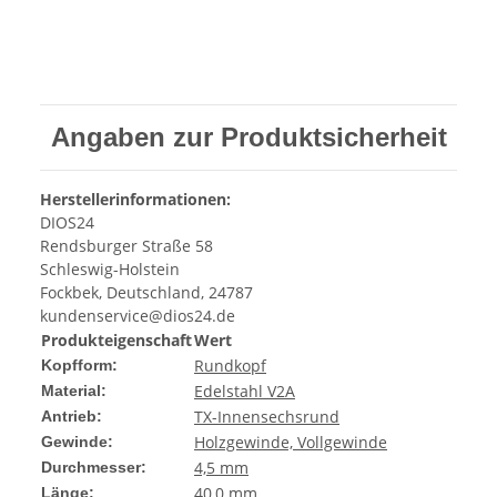
Angaben zur Produktsicherheit
Herstellerinformationen:
DIOS24
Rendsburger Straße 58
Schleswig-Holstein
Fockbek, Deutschland, 24787
kundenservice@dios24.de
Produkteigenschaft
Wert
Rundkopf
Kopfform:
Edelstahl V2A
Material:
TX-Innensechsrund
Antrieb:
Holzgewinde, Vollgewinde
Gewinde:
4,5 mm
Durchmesser:
40,0 mm
Länge: