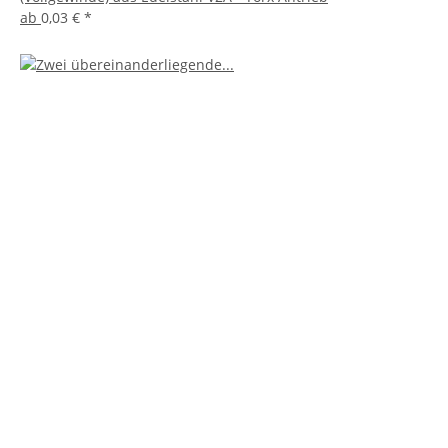
ab
0,03 €
*