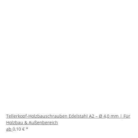
Tellerkopf-Holzbauschrauben Edelstahl A2 – Ø 4,0 mm | Für
Holzbau & Außenbereich
ab
0,10 €
*