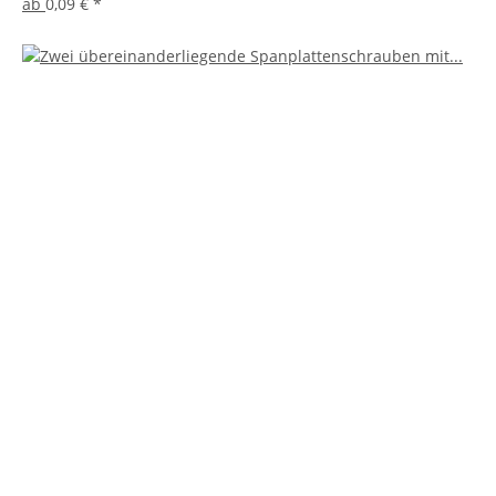
ab
0,09 €
*