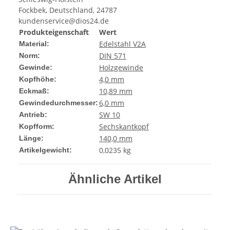
Fockbek, Deutschland, 24787
kundenservice@dios24.de
Produkteigenschaft
Wert
Edelstahl V2A
Material:
DIN 571
Norm:
Holzgewinde
Gewinde:
4,0 mm
Kopfhöhe:
10,89 mm
Eckmaß:
6,0 mm
Gewindedurchmesser:
SW 10
Antrieb:
Sechskantkopf
Kopfform:
140,0 mm
Länge:
0,0235
kg
Artikelgewicht:
Ähnliche Artikel