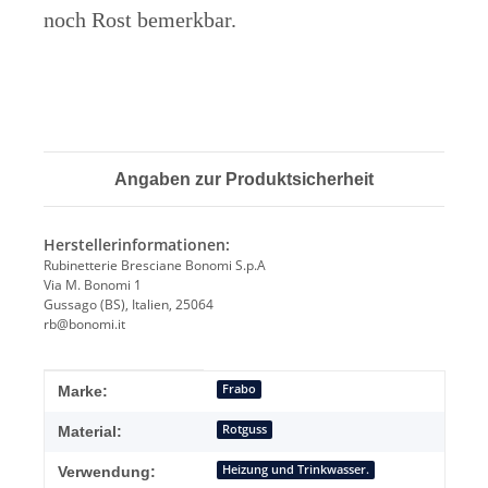
noch Rost bemerkbar.
Angaben zur Produktsicherheit
Herstellerinformationen:
Rubinetterie Bresciane Bonomi S.p.A
Via M. Bonomi 1
Gussago (BS), Italien, 25064
rb@bonomi.it
Produkteigenschaft
Wert
Frabo
Marke:
Rotguss
Material:
Heizung und Trinkwasser.
Verwendung: