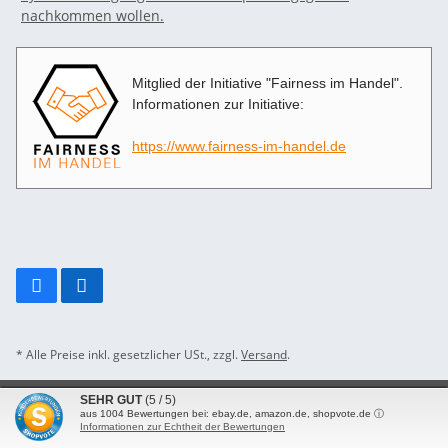
Mitglied der Initiative "Fairness im Handel".
Informationen zur Initiative:
https://www.fairness-im-handel.de
* Alle Preise inkl. gesetzlicher USt., zzgl.
Versand
.
SEHR GUT
(5 / 5)
Besucherzähler: 2711899
aus
1004
Bewertungen bei: ebay.de, amazon.de, shopvote.de ⓘ
Powered by
JTL-Shop
Informationen zur Echtheit der Bewertungen