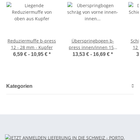
Reduziermuffe b-press
Überspringbogen b-
Schi
12 - 28 mm - Kupfer
press innen/innen 15 -
12 
22 mm - Kupfer
6,59 € -
10,95 €
*
13,53 € -
16,69 €
*
3
Kategorien