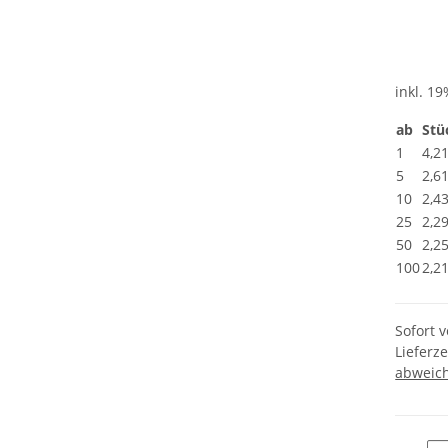
inkl. 19
ab
Stü
1
4,2
5
2,6
10
2,4
25
2,2
50
2,2
100
2,2
Sofort 
Lieferze
abweic