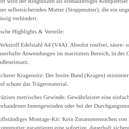
ert wird der Ringbolzen als einbaufertiges Komplettset
ner selbstsichernden Mutter (Stoppmutter), die ein un
ässig verhindert.
sche Highlights & Vorteile:
erkstoff Edelstahl A4 (V4A): Absolut rostfrei, säure- u
auerhafte Anwendungen im maritimen Bereich, in der C
ußeneinsatz.
icherer Kragensitz: Der breite Bund (Kragen) minimier
nd schont das Trägermaterial.
räzises metrisches Gewinde: Gewährleistet eine einfa
orhandenen Innengewinden oder bei der Durchgangsmo
ollständiges Montage-Kit: Kein Zusammensuchen von Ei
toppmutter garantieren eine sofortige, dauerhaft sicher