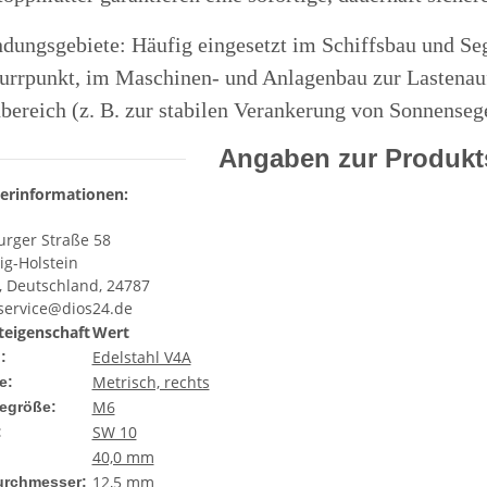
ungsgebiete: Häufig eingesetzt im Schiffsbau und Seg
urrpunkt, im Maschinen- und Anlagenbau zur Lastenau
bereich (z. B. zur stabilen Verankerung von Sonnenseg
Angaben zur Produkts
lerinformationen:
rger Straße 58
ig-Holstein
, Deutschland, 24787
ervice@dios24.de
eigenschaft
Wert
Edelstahl V4A
:
Metrisch, rechts
e:
M6
egröße:
SW 10
:
40,0 mm
12,5 mm
urchmesser: