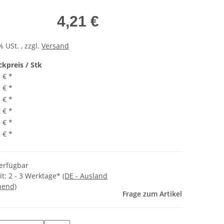
4,21 €
% USt. , zzgl.
Versand
ckpreis / Stk
1 €
*
1 €
*
3 €
*
9 €
*
5 €
*
1 €
*
verfügbar
it:
2 - 3 Werktage*
(DE - Ausland
hend)
Frage zum Artikel