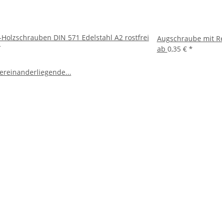
Holzschrauben DIN 571 Edelstahl A2 rostfrei
Augschraube mit R
*
ab
0,35 €
*