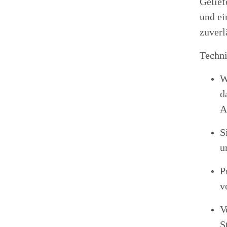
Gelief
und ei
zuverl
Techni
W
d
A
S
u
P
v
V
S