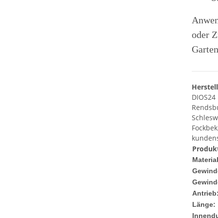
Anwend
oder Z
Garten
Herstel
DIOS24
Rendsbu
Schlesw
Fockbek
kundens
Produkt
Material
Gewind
Gewind
Antrieb
Länge:
Innend