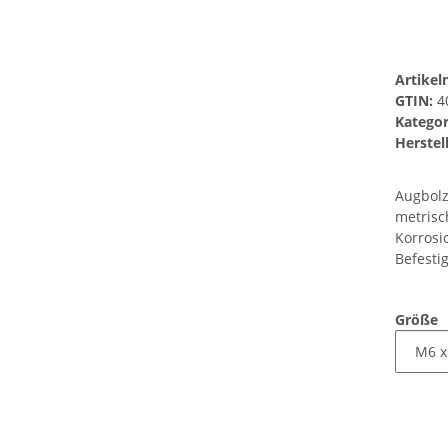
Artike
GTIN:
4
Kategor
Herstell
Augbolz
metrisc
Korrosi
Befesti
Größe