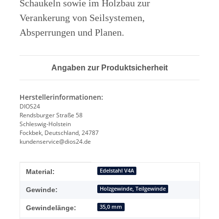
Schaukeln sowie im Holzbau zur
Verankerung von Seilsystemen,
Absperrungen und Planen.
Angaben zur Produktsicherheit
Herstellerinformationen:
DIOS24
Rendsburger Straße 58
Schleswig-Holstein
Fockbek, Deutschland, 24787
kundenservice@dios24.de
Produkteigenschaft
Wert
Edelstahl V4A
Material:
Holzgewinde, Teilgewinde
Gewinde:
35,0 mm
Gewindelänge: