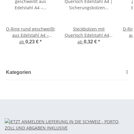
O-Ring rund geschweißt
Steckbolzen mit
D-Rin
aus Edelstahl A4 –
Querloch Edelstahl A4 |
au
poliert
Sicherungsbolzen mit
ab
ab
0,23 €
*
0,32 €
*
Splintloch
Kategorien