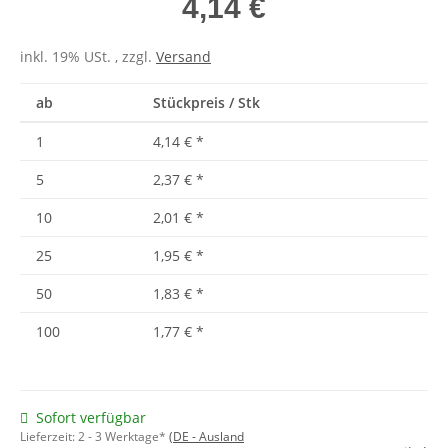
4,14 €
inkl. 19% USt. , zzgl.
Versand
ab
Stückpreis / Stk
1
4,14 €
*
5
2,37 €
*
10
2,01 €
*
25
1,95 €
*
50
1,83 €
*
100
1,77 €
*
Sofort verfügbar
Lieferzeit:
2 - 3 Werktage*
(DE - Ausland