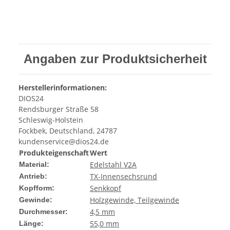
Angaben zur Produktsicherheit
Herstellerinformationen:
DIOS24
Rendsburger Straße 58
Schleswig-Holstein
Fockbek, Deutschland, 24787
kundenservice@dios24.de
Produkteigenschaft
Wert
Edelstahl V2A
Material:
TX-Innensechsrund
Antrieb:
Senkkopf
Kopfform:
Holzgewinde, Teilgewinde
Gewinde:
4,5 mm
Durchmesser:
55,0 mm
Länge: