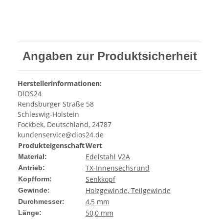
Angaben zur Produktsicherheit
Herstellerinformationen:
DIOS24
Rendsburger Straße 58
Schleswig-Holstein
Fockbek, Deutschland, 24787
kundenservice@dios24.de
Produkteigenschaft
Wert
Edelstahl V2A
Material:
TX-Innensechsrund
Antrieb:
Senkkopf
Kopfform:
Holzgewinde, Teilgewinde
Gewinde:
4,5 mm
Durchmesser:
50,0 mm
Länge: