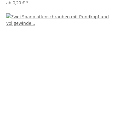
ab
0,20 €
*